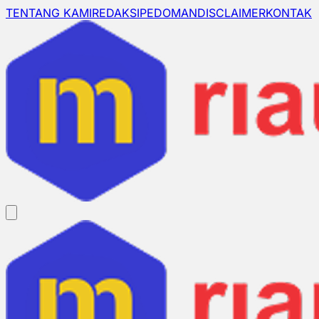
TENTANG KAMI
REDAKSI
PEDOMAN
DISCLAIMER
KONTAK