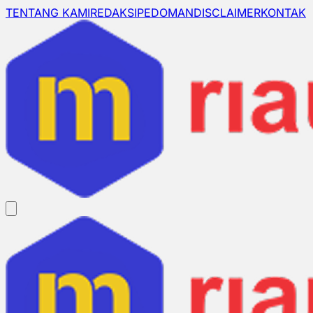
TENTANG KAMI
REDAKSI
PEDOMAN
DISCLAIMER
KONTAK