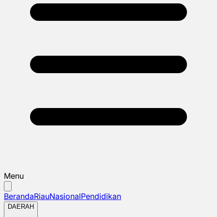
Menu
Beranda
Riau
Nasional
Pendidikan
DAERAH