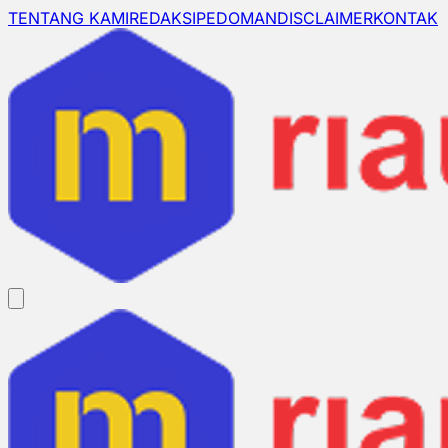
TENTANG KAMI
REDAKSI
PEDOMAN
DISCLAIMER
KONTAK