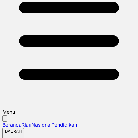
Menu
Beranda
Riau
Nasional
Pendidikan
DAERAH