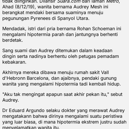
tidak diinginkan. Dilansir
Suara.com
dari laman
Metro
,
Ahad (8/12/19), wanita bernama Audrey Mesh ini
berangkat mendaki bersama suaminya menuju
pegunungan Pyrenees di Spanyol Utara.
Mendadak, istri dari pria bernama Rohan Schoeman ini
mengalami hipotermia parah dan jantungnya berhenti
berdetak.
Sang suami dan Audrey ditemukan dalam keadaan
dingin serta nadinya berhentu oleh petugas pemadam
kebakaran.
Akhirnya mereka dibawa menuju rumah sakit Vall
d'Hebronn Barcelona, dan ajaibnya, pendaki gunung
wanita yang mengalami hipotermia tadi kembali hidup.
"Aku tak mengingat apapun saat akhir pekan itu," sebut
Audrey.
Dr Eduard Argundo selaku dokter yang merawat Audrey
mengatakann bahwa dirinya mengalami suatu peristiwa
yang luar biasa, di mana hipotermia ekstrem justru sudah
menyelamatkan wanita itu.