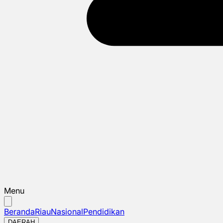
Menu
Beranda
Riau
Nasional
Pendidikan
DAERAH