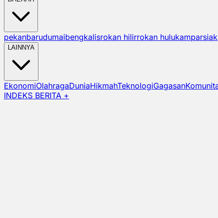
pekanbaru
dumai
bengkalis
rokan hilir
rokan hulu
kampar
siak
LAINNYA
Ekonomi
Olahraga
Dunia
Hikmah
Teknologi
Gagasan
Komunit
INDEKS BERITA +