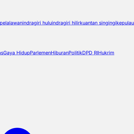
pelalawan
indragiri hulu
indragiri hilir
kuantan singingi
kepulau
as
Gaya Hidup
Parlemen
Hiburan
Politik
DPD RI
Hukrim