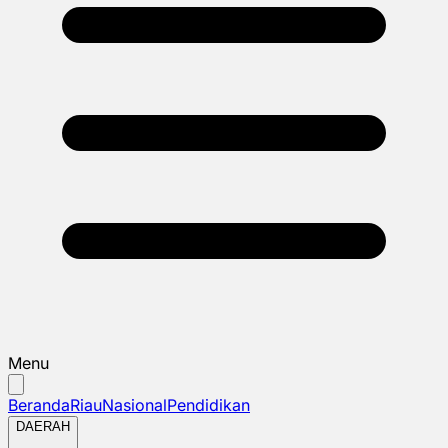
Menu
Beranda
Riau
Nasional
Pendidikan
DAERAH