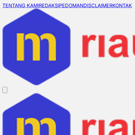
TENTANG KAMI
REDAKSI
PEDOMAN
DISCLAIMER
KONTAK