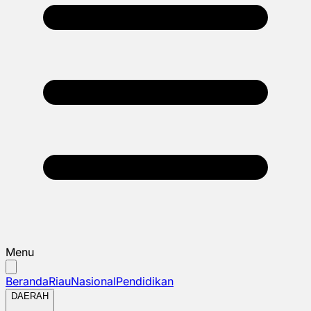
Menu
Beranda
Riau
Nasional
Pendidikan
DAERAH