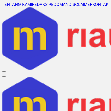
TENTANG KAMI
REDAKSI
PEDOMAN
DISCLAIMER
KONTAK