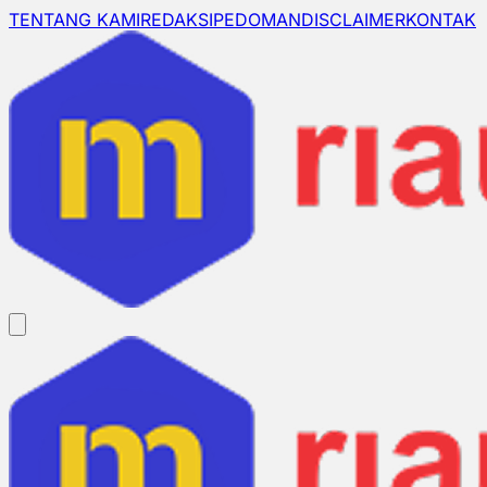
TENTANG KAMI
REDAKSI
PEDOMAN
DISCLAIMER
KONTAK