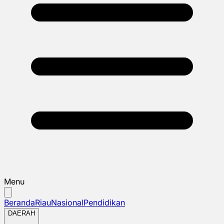
Menu
Beranda
Riau
Nasional
Pendidikan
DAERAH