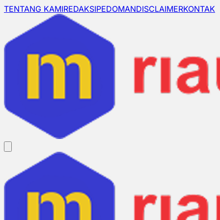
TENTANG KAMI
REDAKSI
PEDOMAN
DISCLAIMER
KONTAK