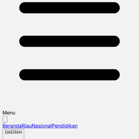
Menu
Beranda
Riau
Nasional
Pendidikan
DAERAH