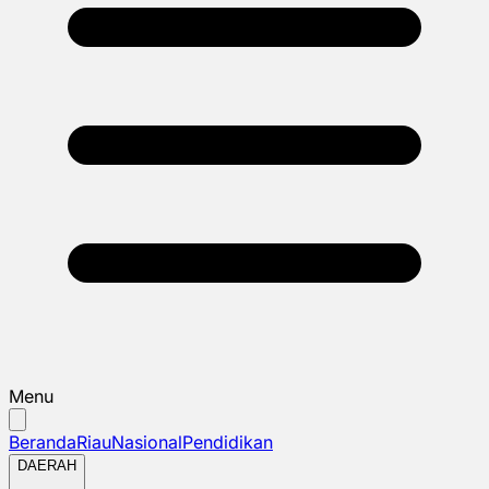
Menu
Beranda
Riau
Nasional
Pendidikan
DAERAH