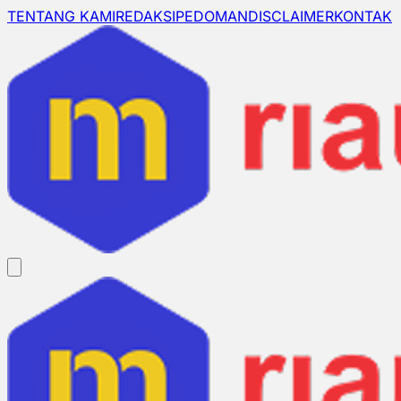
TENTANG KAMI
REDAKSI
PEDOMAN
DISCLAIMER
KONTAK