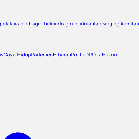
pelalawan
indragiri hulu
indragiri hilir
kuantan singingi
kepulau
as
Gaya Hidup
Parlemen
Hiburan
Politik
DPD RI
Hukrim