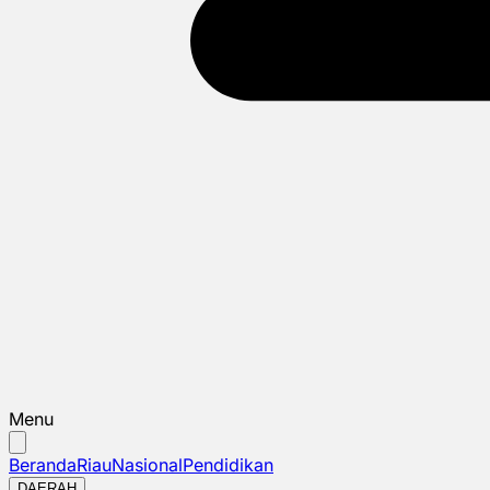
Menu
Beranda
Riau
Nasional
Pendidikan
DAERAH