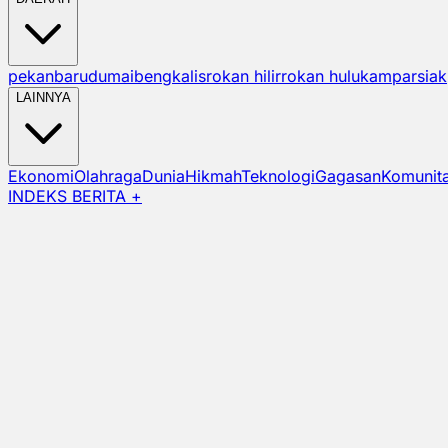
pekanbaru
dumai
bengkalis
rokan hilir
rokan hulu
kampar
siak
LAINNYA
Ekonomi
Olahraga
Dunia
Hikmah
Teknologi
Gagasan
Komunit
INDEKS BERITA +