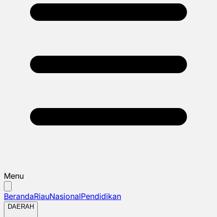
Menu
Beranda
Riau
Nasional
Pendidikan
DAERAH