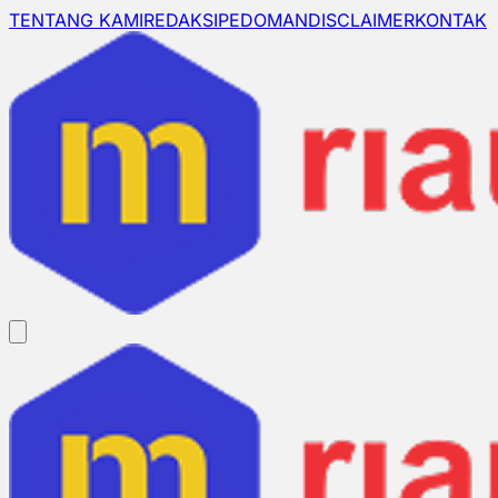
TENTANG KAMI
REDAKSI
PEDOMAN
DISCLAIMER
KONTAK