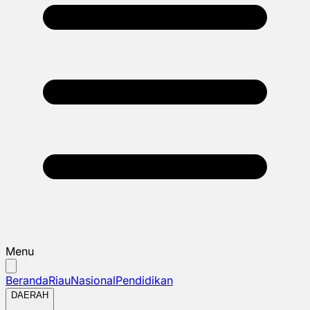
Menu
Beranda
Riau
Nasional
Pendidikan
DAERAH