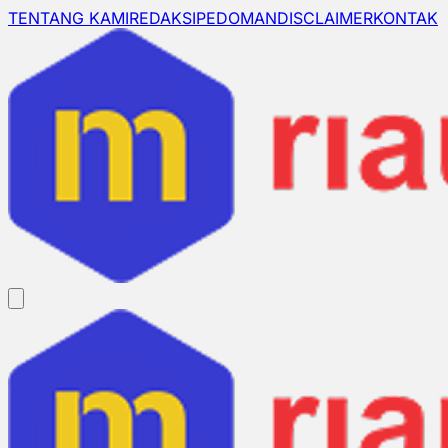
TENTANG KAMI
REDAKSI
PEDOMAN
DISCLAIMER
KONTAK