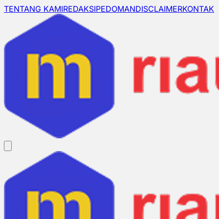
TENTANG KAMI
REDAKSI
PEDOMAN
DISCLAIMER
KONTAK