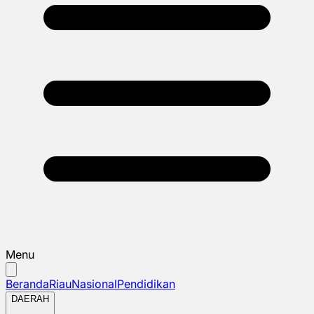
Menu
Beranda
Riau
Nasional
Pendidikan
DAERAH