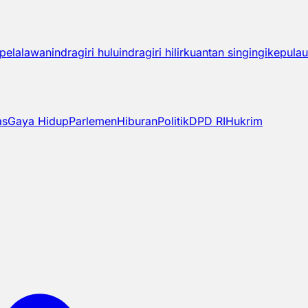
pelalawan
indragiri hulu
indragiri hilir
kuantan singingi
kepulau
as
Gaya Hidup
Parlemen
Hiburan
Politik
DPD RI
Hukrim