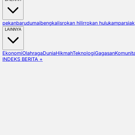
pekanbaru
dumai
bengkalis
rokan hilir
rokan hulu
kampar
siak
LAINNYA
Ekonomi
Olahraga
Dunia
Hikmah
Teknologi
Gagasan
Komunit
INDEKS BERITA +