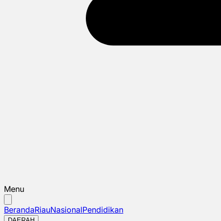
Menu
Beranda
Riau
Nasional
Pendidikan
DAERAH