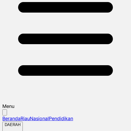
Menu
Beranda
Riau
Nasional
Pendidikan
DAERAH