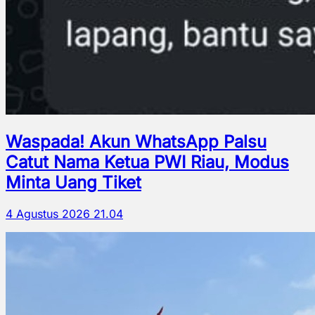
Waspada! Akun WhatsApp Palsu
Catut Nama Ketua PWI Riau, Modus
Minta Uang Tiket
4 Agustus 2026 21.04