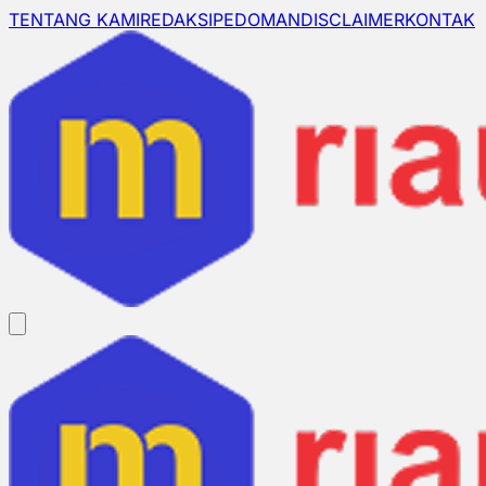
TENTANG KAMI
REDAKSI
PEDOMAN
DISCLAIMER
KONTAK