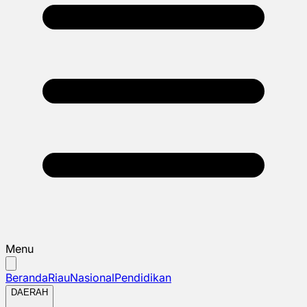
Menu
Beranda
Riau
Nasional
Pendidikan
DAERAH