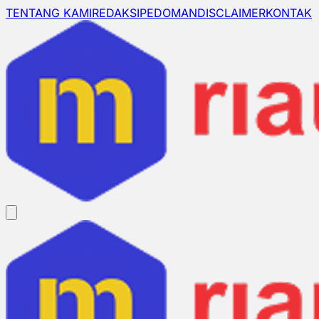
TENTANG KAMI
REDAKSI
PEDOMAN
DISCLAIMER
KONTAK