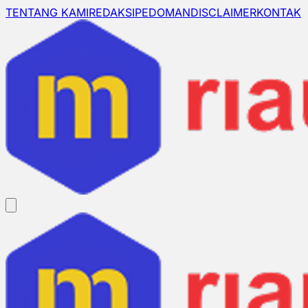
TENTANG KAMI
REDAKSI
PEDOMAN
DISCLAIMER
KONTAK