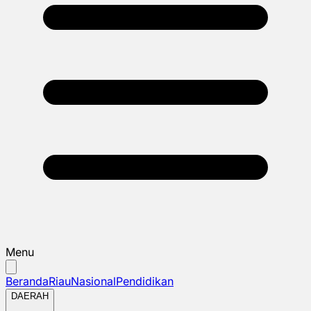
Menu
Beranda
Riau
Nasional
Pendidikan
DAERAH