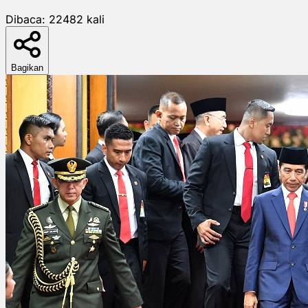
Dibaca:
22482
kali
Bagikan