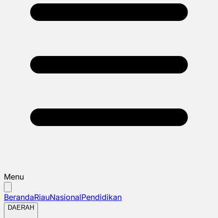
Menu
Beranda
Riau
Nasional
Pendidikan
DAERAH