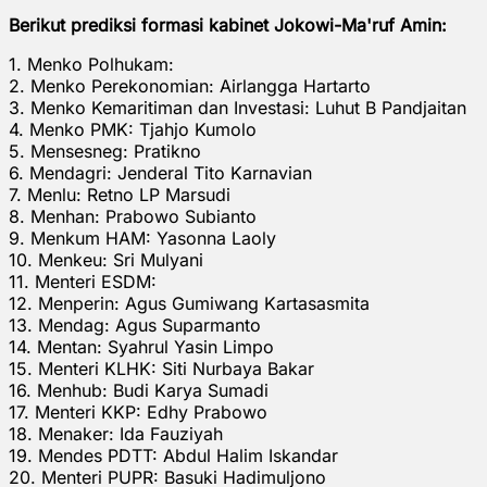
Berikut prediksi formasi kabinet Jokowi-Ma'ruf Amin:
1. Menko Polhukam:
2. Menko Perekonomian: Airlangga Hartarto
3. Menko Kemaritiman dan Investasi: Luhut B Pandjaitan
4. Menko PMK: Tjahjo Kumolo
5. Mensesneg: Pratikno
6. Mendagri: Jenderal Tito Karnavian
7. Menlu: Retno LP Marsudi
8. Menhan: Prabowo Subianto
9. Menkum HAM: Yasonna Laoly
10. Menkeu: Sri Mulyani
11. Menteri ESDM:
12. Menperin: Agus Gumiwang Kartasasmita
13. Mendag: Agus Suparmanto
14. Mentan: Syahrul Yasin Limpo
15. Menteri KLHK: Siti Nurbaya Bakar
16. Menhub: Budi Karya Sumadi
17. Menteri KKP: Edhy Prabowo
18. Menaker: Ida Fauziyah
19. Mendes PDTT: Abdul Halim Iskandar
20. Menteri PUPR: Basuki Hadimuljono