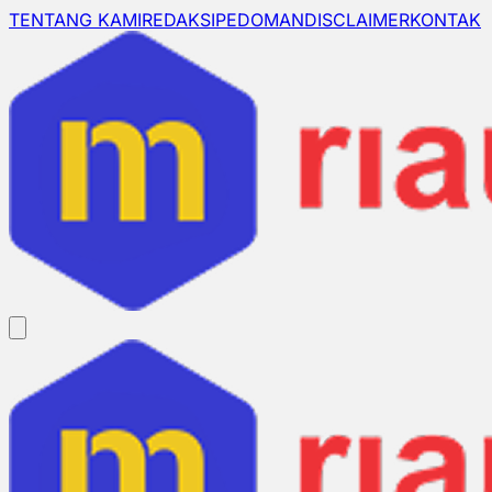
TENTANG KAMI
REDAKSI
PEDOMAN
DISCLAIMER
KONTAK