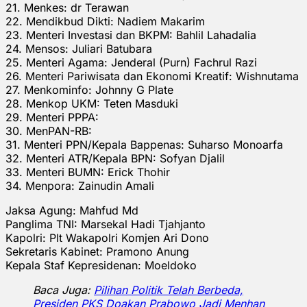
21. Menkes: dr Terawan
22. Mendikbud Dikti: Nadiem Makarim
23. Menteri Investasi dan BKPM: Bahlil Lahadalia
24. Mensos: Juliari Batubara
25. Menteri Agama: Jenderal (Purn) Fachrul Razi
26. Menteri Pariwisata dan Ekonomi Kreatif: Wishnutama
27. Menkominfo: Johnny G Plate
28. Menkop UKM: Teten Masduki
29. Menteri PPPA:
30. MenPAN-RB:
31. Menteri PPN/Kepala Bappenas: Suharso Monoarfa
32. Menteri ATR/Kepala BPN: Sofyan Djalil
33. Menteri BUMN: Erick Thohir
34. Menpora: Zainudin Amali
Jaksa Agung: Mahfud Md
Panglima TNI: Marsekal Hadi Tjahjanto
Kapolri: Plt Wakapolri Komjen Ari Dono
Sekretaris Kabinet: Pramono Anung
Kepala Staf Kepresidenan: Moeldoko
Baca Juga:
Pilihan Politik Telah Berbeda,
Presiden PKS Doakan Prabowo Jadi Menhan