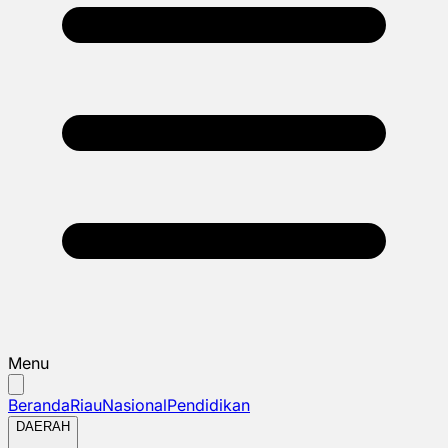
Menu
Beranda
Riau
Nasional
Pendidikan
DAERAH