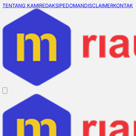
TENTANG KAMI
REDAKSI
PEDOMAN
DISCLAIMER
KONTAK