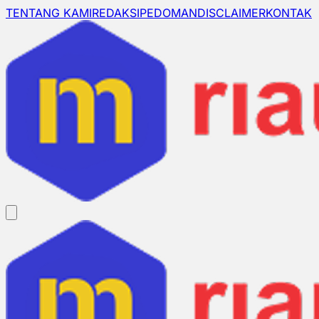
TENTANG KAMI
REDAKSI
PEDOMAN
DISCLAIMER
KONTAK