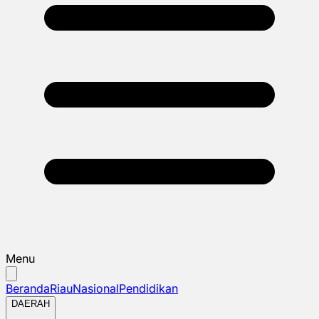
Menu
Beranda
Riau
Nasional
Pendidikan
DAERAH