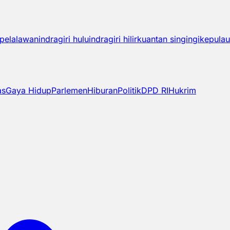
pelalawan
indragiri hulu
indragiri hilir
kuantan singingi
kepulau
as
Gaya Hidup
Parlemen
Hiburan
Politik
DPD RI
Hukrim