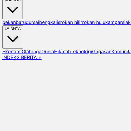
pekanbaru
dumai
bengkalis
rokan hilir
rokan hulu
kampar
siak
LAINNYA
Ekonomi
Olahraga
Dunia
Hikmah
Teknologi
Gagasan
Komunit
INDEKS BERITA +