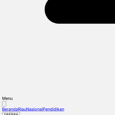
Menu
Beranda
Riau
Nasional
Pendidikan
DAERAH