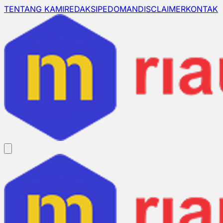
TENTANG KAMI
REDAKSI
PEDOMAN
DISCLAIMER
KONTAK