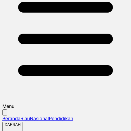
Menu
Beranda
Riau
Nasional
Pendidikan
DAERAH