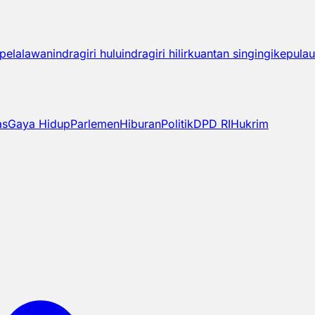
pelalawan
indragiri hulu
indragiri hilir
kuantan singingi
kepulau
as
Gaya Hidup
Parlemen
Hiburan
Politik
DPD RI
Hukrim