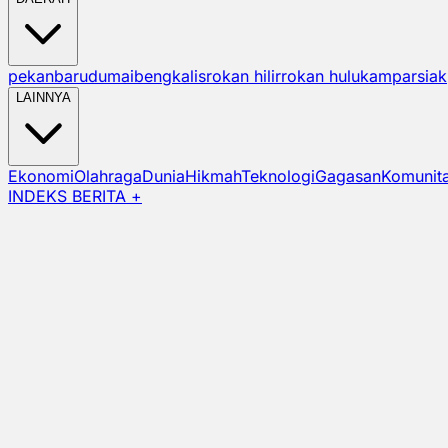
pekanbaru
dumai
bengkalis
rokan hilir
rokan hulu
kampar
siak
LAINNYA
Ekonomi
Olahraga
Dunia
Hikmah
Teknologi
Gagasan
Komunit
INDEKS BERITA +