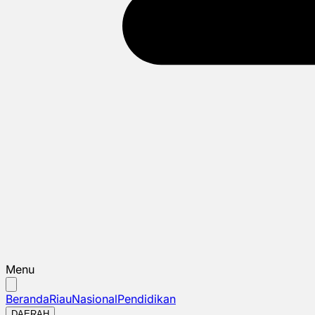
Menu
Beranda
Riau
Nasional
Pendidikan
DAERAH