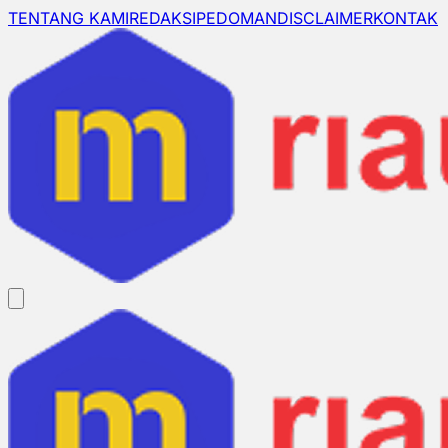
TENTANG KAMI
REDAKSI
PEDOMAN
DISCLAIMER
KONTAK