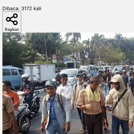
Dibaca:
3172
kali
Bagikan