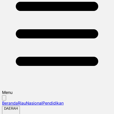
Menu
Beranda
Riau
Nasional
Pendidikan
DAERAH