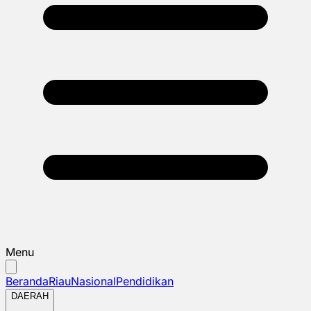
Menu
Beranda
Riau
Nasional
Pendidikan
DAERAH