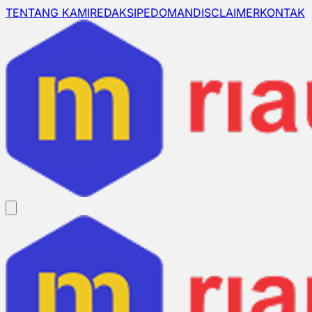
TENTANG KAMI
REDAKSI
PEDOMAN
DISCLAIMER
KONTAK