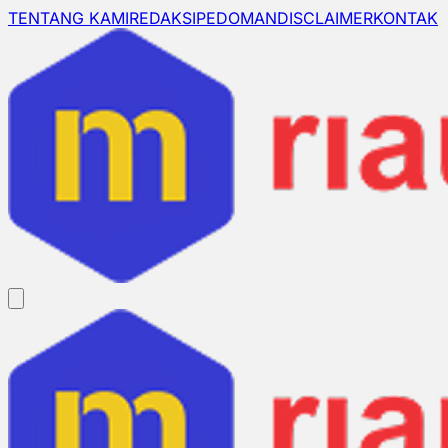
TENTANG KAMI
REDAKSI
PEDOMAN
DISCLAIMER
KONTAK