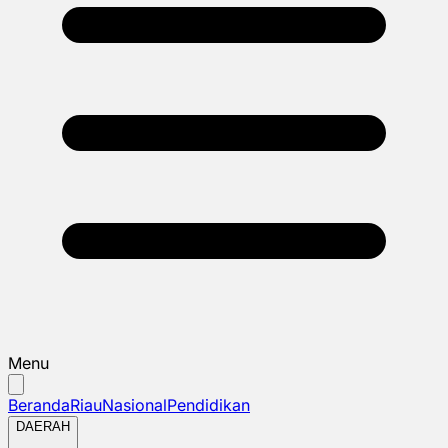
Menu
Beranda
Riau
Nasional
Pendidikan
DAERAH