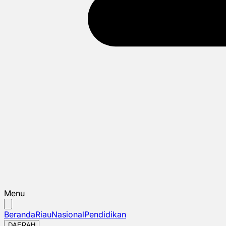
Menu
Beranda
Riau
Nasional
Pendidikan
DAERAH