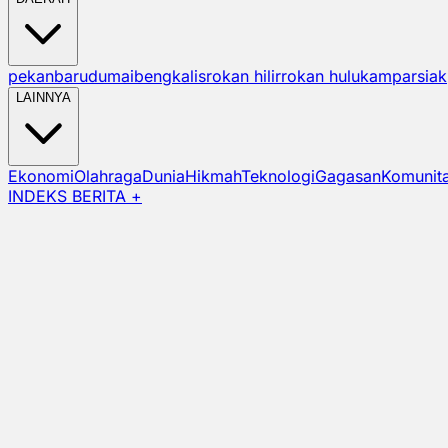
pekanbaru
dumai
bengkalis
rokan hilir
rokan hulu
kampar
siak
LAINNYA
Ekonomi
Olahraga
Dunia
Hikmah
Teknologi
Gagasan
Komunit
INDEKS BERITA +