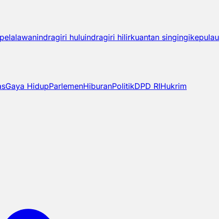
pelalawan
indragiri hulu
indragiri hilir
kuantan singingi
kepulau
as
Gaya Hidup
Parlemen
Hiburan
Politik
DPD RI
Hukrim