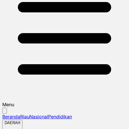
Menu
Beranda
Riau
Nasional
Pendidikan
DAERAH