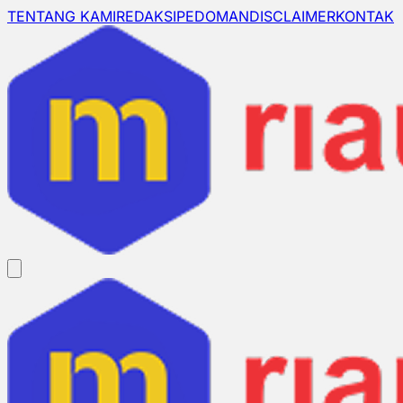
TENTANG KAMI
REDAKSI
PEDOMAN
DISCLAIMER
KONTAK