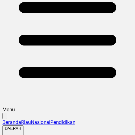
Menu
Beranda
Riau
Nasional
Pendidikan
DAERAH