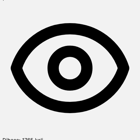
Dibaca:
1765
kali