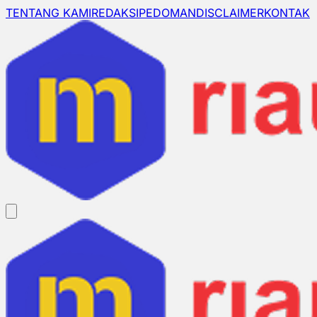
TENTANG KAMI
REDAKSI
PEDOMAN
DISCLAIMER
KONTAK