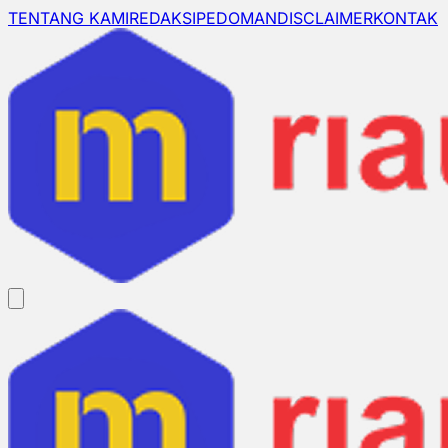
TENTANG KAMI
REDAKSI
PEDOMAN
DISCLAIMER
KONTAK