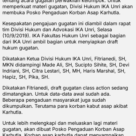
tentang acara gugatan perwakilan kelompok. Untuk
memperkuat materi gugatan, Divisi Hukum IKA Unri akan
membuka Posko Pengaduan Korban Asap Karhutla.
Kesepakatan pengajuan gugatan ini diambil dalam rapat
tim Divisi Hukum dan Advokasi IKA Unri, Selasa
(10/9/2019). IKA Fakultas Hukum Unri sebagai bagian
dari IKA Unri ambil bagian untuk menyiapkan draft
hukum gugatan.
Dikatakan Ketua Divisi Hukum IKA Unri, Fitrianedi, SH,
MKN didampingi Made Ali, SH, Sucipto Sihite, SH, Devi
Indriani, SH, Citra Lestari, SH, MH, Haris Marshal, SH,
Hapiz, SH, Pika, SH.
Dikatakan Fitrianedi, draft gugatan class action sedang
dimatangkan. Untuk data-data awal sudah ada.
Beberapa pengaduan masyarakat juga sudah
dikumpulkan. Terutama para korban kabut asap akibat
Karhutla.
Untuk lebih melengkapi dan meluaskan lagi materi
gugatan, akan dibuat Posko Pengaduan Korban Asap
Karhutla. Korban asap karhutla dapat menyampaikan