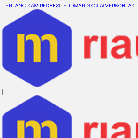
TENTANG KAMI
REDAKSI
PEDOMAN
DISCLAIMER
KONTAK