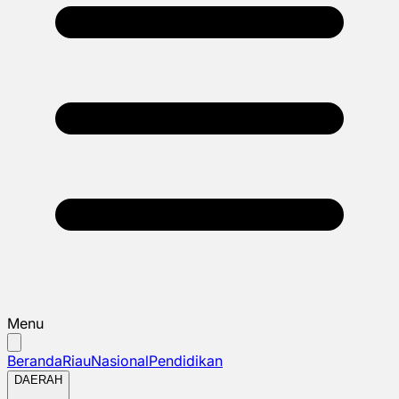
Menu
Beranda
Riau
Nasional
Pendidikan
DAERAH