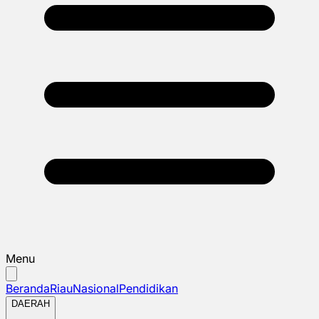
Menu
Beranda
Riau
Nasional
Pendidikan
DAERAH