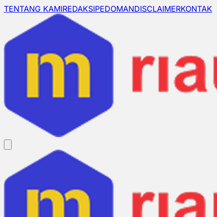
TENTANG KAMI
REDAKSI
PEDOMAN
DISCLAIMER
KONTAK