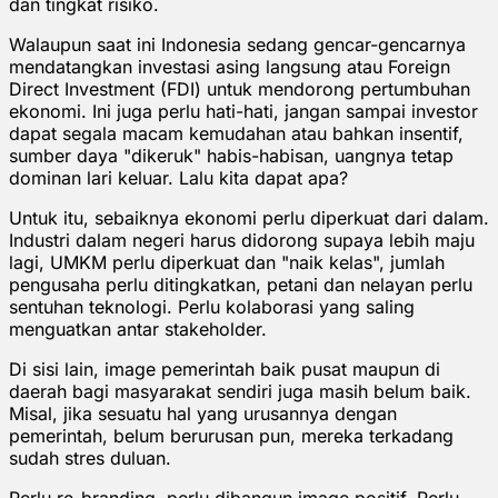
dan tingkat risiko.
Walaupun saat ini Indonesia sedang gencar-gencarnya
mendatangkan investasi asing langsung atau Foreign
Direct Investment (FDI) untuk mendorong pertumbuhan
ekonomi. Ini juga perlu hati-hati, jangan sampai investor
dapat segala macam kemudahan atau bahkan insentif,
sumber daya "dikeruk" habis-habisan, uangnya tetap
dominan lari keluar. Lalu kita dapat apa?
Untuk itu, sebaiknya ekonomi perlu diperkuat dari dalam.
Industri dalam negeri harus didorong supaya lebih maju
lagi, UMKM perlu diperkuat dan "naik kelas", jumlah
pengusaha perlu ditingkatkan, petani dan nelayan perlu
sentuhan teknologi. Perlu kolaborasi yang saling
menguatkan antar stakeholder.
Di sisi lain, image pemerintah baik pusat maupun di
daerah bagi masyarakat sendiri juga masih belum baik.
Misal, jika sesuatu hal yang urusannya dengan
pemerintah, belum berurusan pun, mereka terkadang
sudah stres duluan.
Perlu re-branding, perlu dibangun image positif. Perlu