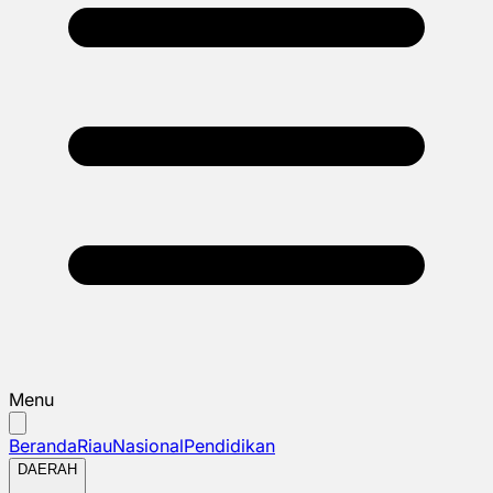
Menu
Beranda
Riau
Nasional
Pendidikan
DAERAH