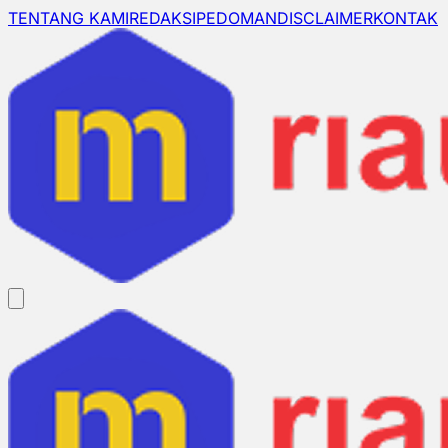
TENTANG KAMI
REDAKSI
PEDOMAN
DISCLAIMER
KONTAK