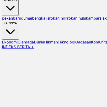
pekanbaru
dumai
bengkalis
rokan hilir
rokan hulu
kampar
siak
LAINNYA
Ekonomi
Olahraga
Dunia
Hikmah
Teknologi
Gagasan
Komunit
INDEKS BERITA +