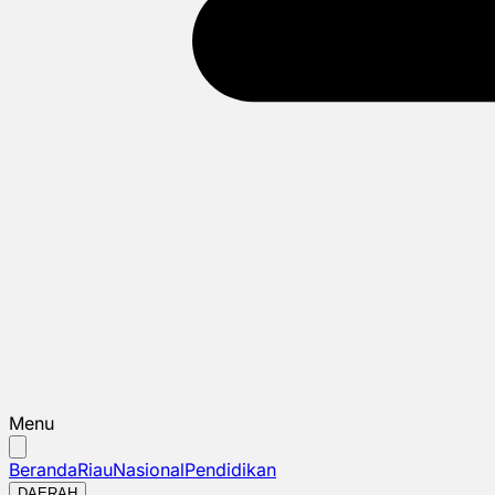
Menu
Beranda
Riau
Nasional
Pendidikan
DAERAH