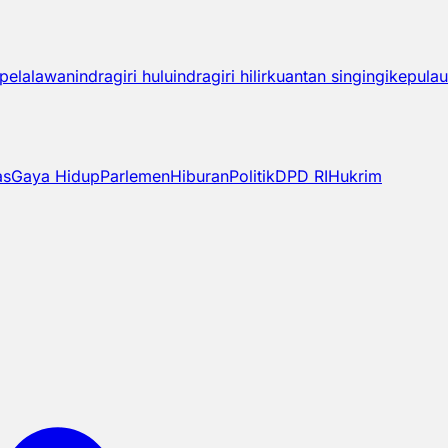
pelalawan
indragiri hulu
indragiri hilir
kuantan singingi
kepulau
as
Gaya Hidup
Parlemen
Hiburan
Politik
DPD RI
Hukrim