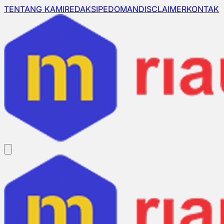
TENTANG KAMI
REDAKSI
PEDOMAN
DISCLAIMER
KONTAK