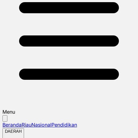
Menu
Beranda
Riau
Nasional
Pendidikan
DAERAH