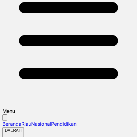
Menu
Beranda
Riau
Nasional
Pendidikan
DAERAH