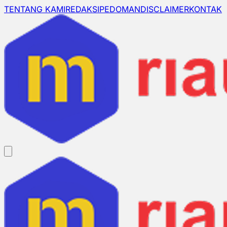
TENTANG KAMI
REDAKSI
PEDOMAN
DISCLAIMER
KONTAK