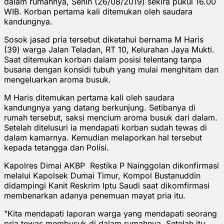
dalam rumahnya, Senin (26/08/2019) sekira pukul 16.00
WIB. Korban pertama kali ditemukan oleh saudara
kandungnya.
Sosok jasad pria tersebut diketahui bernama M Haris
(39) warga Jalan Teladan, RT 10, Kelurahan Jaya Mukti.
Saat ditemukan korban dalam posisi telentang tanpa
busana dengan konsidi tubuh yang mulai menghitam dan
mengeluarkan aroma busuk.
M Haris ditemukan pertama kali oleh saudara
kandungnya yang datang berkunjung. Setibanya di
rumah tersebut, saksi mencium aroma busuk dari dalam.
Setelah ditelusuri ia mendapati korban sudah tewas di
dalam kamarnya. Kemudian melaporkan hal tersebut
kepada tetangga dan Polisi.
Kapolres Dimai AKBP Restika P Nainggolan dikonfirmasi
melalui Kapolsek Dumai Timur, Kompol Bustanuddin
didampingi Kanit Reskrim Iptu Saudi saat dikomfirmasi
membenarkan adanya penemuan mayat pria itu.
"Kita mendapati laporan warga yang mendapati seorang
pria tewas membusuk di dalam rumahnya. Setelah itu