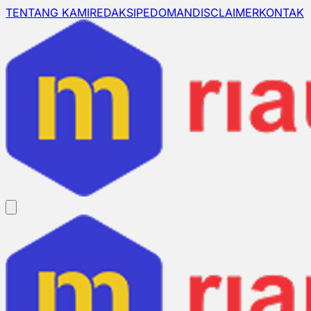
TENTANG KAMI
REDAKSI
PEDOMAN
DISCLAIMER
KONTAK