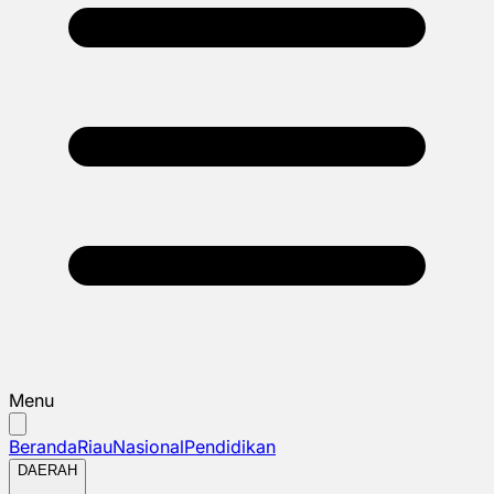
Menu
Beranda
Riau
Nasional
Pendidikan
DAERAH