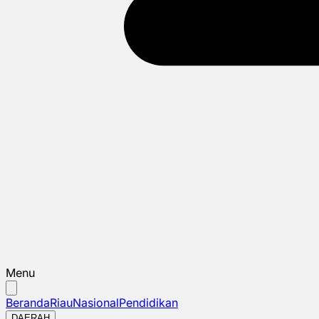
Menu
Beranda
Riau
Nasional
Pendidikan
DAERAH