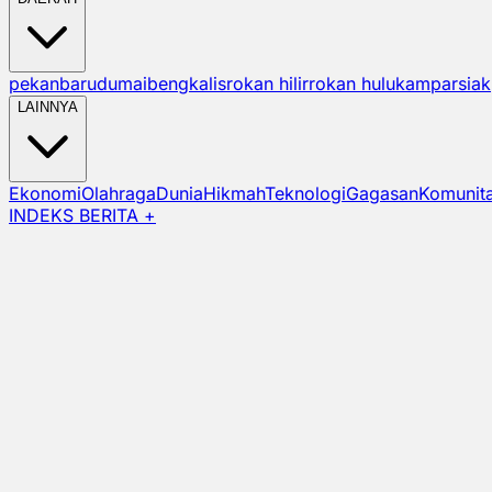
pekanbaru
dumai
bengkalis
rokan hilir
rokan hulu
kampar
siak
LAINNYA
Ekonomi
Olahraga
Dunia
Hikmah
Teknologi
Gagasan
Komunit
INDEKS BERITA +