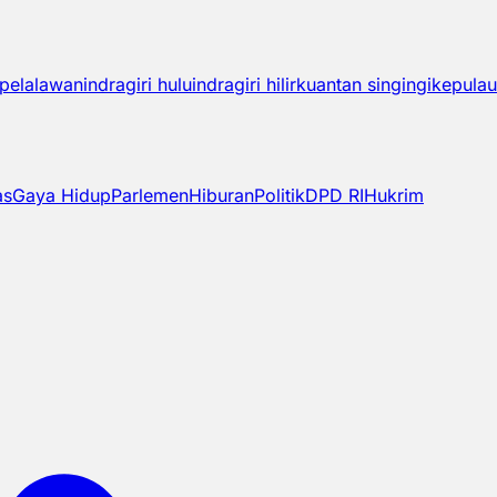
pelalawan
indragiri hulu
indragiri hilir
kuantan singingi
kepulau
as
Gaya Hidup
Parlemen
Hiburan
Politik
DPD RI
Hukrim