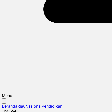
Menu
Beranda
Riau
Nasional
Pendidikan
DAERAH