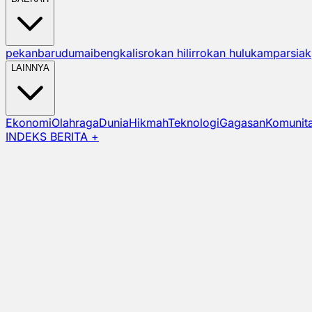
pekanbaru
dumai
bengkalis
rokan hilir
rokan hulu
kampar
siak
LAINNYA
Ekonomi
Olahraga
Dunia
Hikmah
Teknologi
Gagasan
Komunit
INDEKS BERITA +