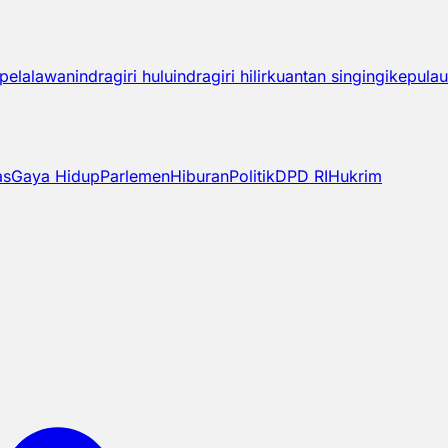
pelalawan
indragiri hulu
indragiri hilir
kuantan singingi
kepulau
as
Gaya Hidup
Parlemen
Hiburan
Politik
DPD RI
Hukrim