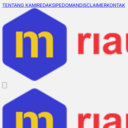
TENTANG KAMI
REDAKSI
PEDOMAN
DISCLAIMER
KONTAK