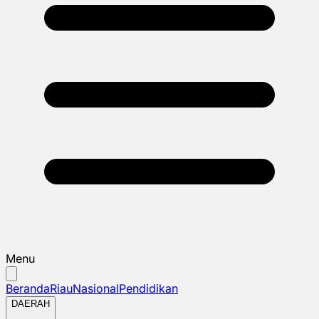
Menu
Beranda
Riau
Nasional
Pendidikan
DAERAH