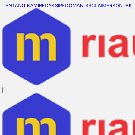
TENTANG KAMI
REDAKSI
PEDOMAN
DISCLAIMER
KONTAK