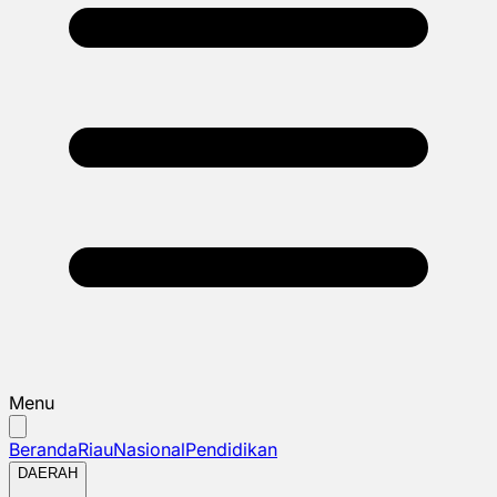
Menu
Beranda
Riau
Nasional
Pendidikan
DAERAH