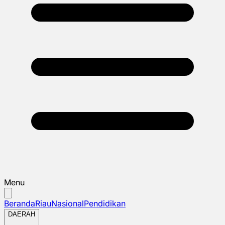
Menu
Beranda
Riau
Nasional
Pendidikan
DAERAH