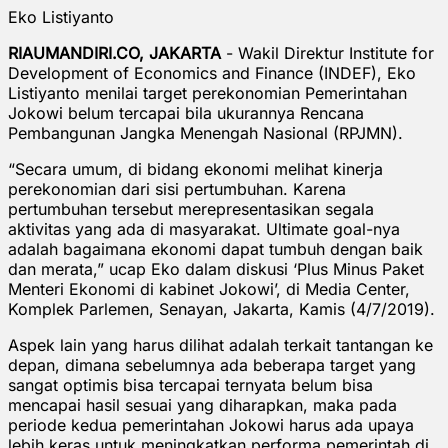
Eko Listiyanto
RIAUMANDIRI.CO, JAKARTA
- Wakil Direktur Institute for
Development of Economics and Finance (INDEF), Eko
Listiyanto menilai target perekonomian Pemerintahan
Jokowi belum tercapai bila ukurannya Rencana
Pembangunan Jangka Menengah Nasional (RPJMN).
“Secara umum, di bidang ekonomi melihat kinerja
perekonomian dari sisi pertumbuhan. Karena
pertumbuhan tersebut merepresentasikan segala
aktivitas yang ada di masyarakat. Ultimate goal-nya
adalah bagaimana ekonomi dapat tumbuh dengan baik
dan merata,” ucap Eko dalam diskusi ‘Plus Minus Paket
Menteri Ekonomi di kabinet Jokowi’, di Media Center,
Komplek Parlemen, Senayan, Jakarta, Kamis (4/7/2019).
Aspek lain yang harus dilihat adalah terkait tantangan ke
depan, dimana sebelumnya ada beberapa target yang
sangat optimis bisa tercapai ternyata belum bisa
mencapai hasil sesuai yang diharapkan, maka pada
periode kedua pemerintahan Jokowi harus ada upaya
lebih keras untuk meningkatkan performa pemerintah di