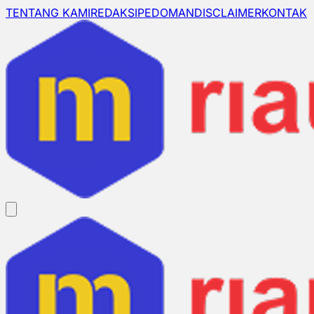
TENTANG KAMI
REDAKSI
PEDOMAN
DISCLAIMER
KONTAK