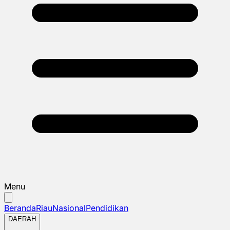
Menu
Beranda
Riau
Nasional
Pendidikan
DAERAH