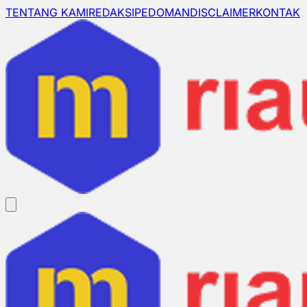
TENTANG KAMI
REDAKSI
PEDOMAN
DISCLAIMER
KONTAK