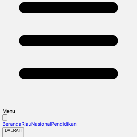
Menu
Beranda
Riau
Nasional
Pendidikan
DAERAH