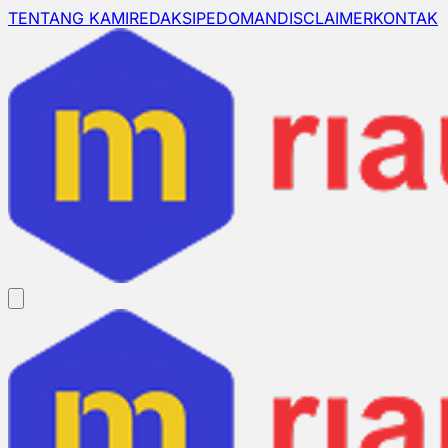
TENTANG KAMI
REDAKSI
PEDOMAN
DISCLAIMER
KONTAK