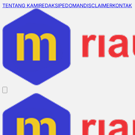
TENTANG KAMI
REDAKSI
PEDOMAN
DISCLAIMER
KONTAK