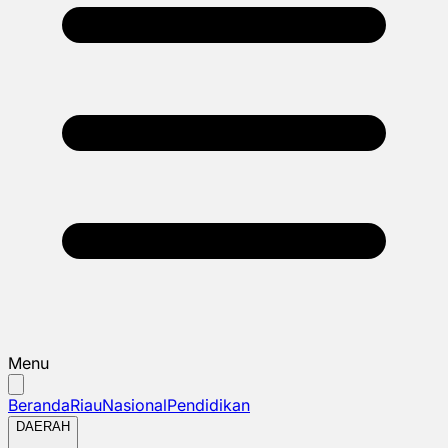
Menu
Beranda
Riau
Nasional
Pendidikan
DAERAH