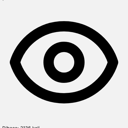
Dibaca:
2136
kali