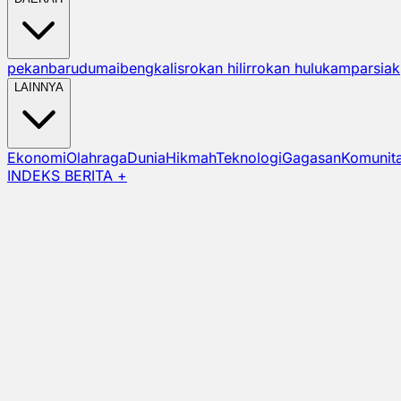
pekanbaru
dumai
bengkalis
rokan hilir
rokan hulu
kampar
siak
LAINNYA
Ekonomi
Olahraga
Dunia
Hikmah
Teknologi
Gagasan
Komunit
INDEKS BERITA +