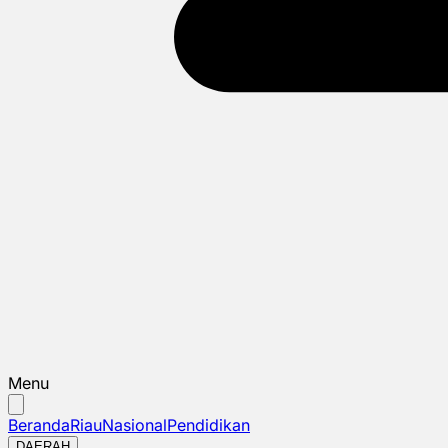
Menu
Beranda
Riau
Nasional
Pendidikan
DAERAH