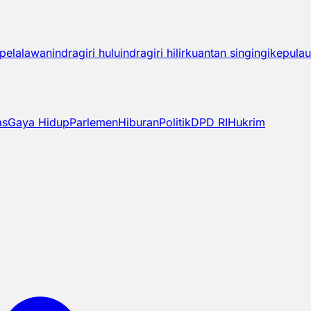
pelalawan
indragiri hulu
indragiri hilir
kuantan singingi
kepulau
as
Gaya Hidup
Parlemen
Hiburan
Politik
DPD RI
Hukrim