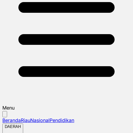
Menu
Beranda
Riau
Nasional
Pendidikan
DAERAH