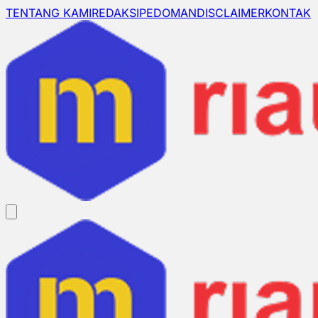
TENTANG KAMI
REDAKSI
PEDOMAN
DISCLAIMER
KONTAK