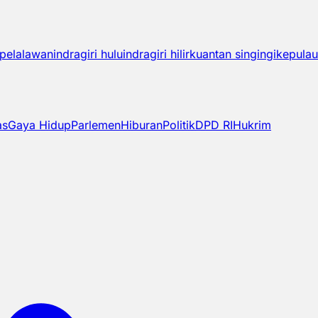
pelalawan
indragiri hulu
indragiri hilir
kuantan singingi
kepulau
as
Gaya Hidup
Parlemen
Hiburan
Politik
DPD RI
Hukrim