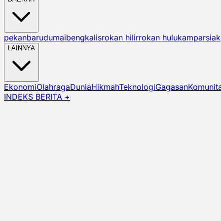
pekanbaru
dumai
bengkalis
rokan hilir
rokan hulu
kampar
siak
LAINNYA
Ekonomi
Olahraga
Dunia
Hikmah
Teknologi
Gagasan
Komunit
INDEKS BERITA +