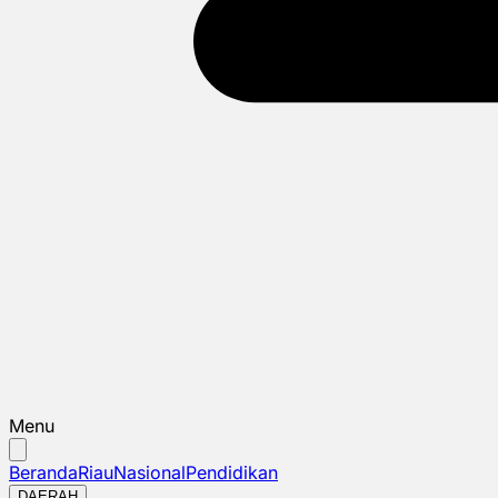
Menu
Beranda
Riau
Nasional
Pendidikan
DAERAH