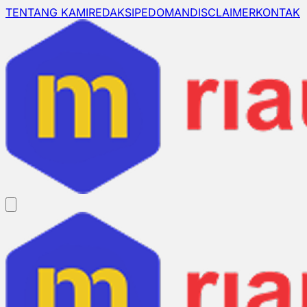
TENTANG KAMI
REDAKSI
PEDOMAN
DISCLAIMER
KONTAK