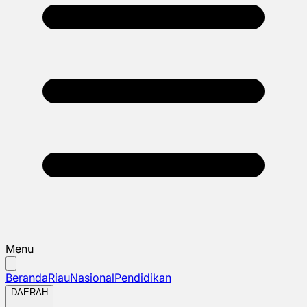
Menu
Beranda
Riau
Nasional
Pendidikan
DAERAH