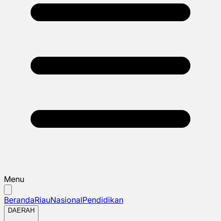
Menu
Beranda
Riau
Nasional
Pendidikan
DAERAH