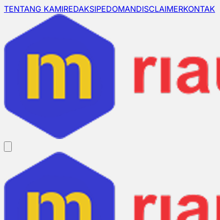
TENTANG KAMI
REDAKSI
PEDOMAN
DISCLAIMER
KONTAK